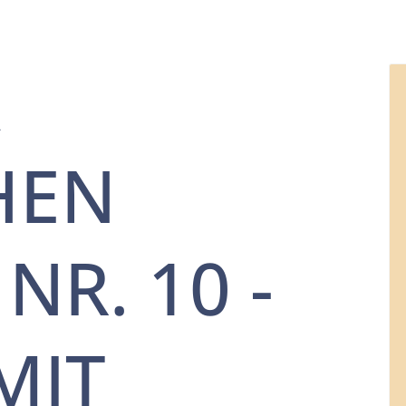
A
HEN
NR. 10 -
MIT