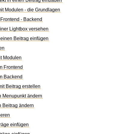
rekt in einen Beitrag einbauen
it Modulen - die Grundlagen
d Frontend - Backend
einer Lightbox versehen
 einen Beitrag einfügen
ten
it Modulen
im Frontend
 im Backend
t Beitrag erstellen
en Menupunkt ändern
n Beitrag ändern
ieren
träge einfügen