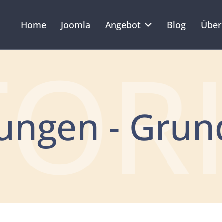
Home
Joomla
Angebot
Blog
Über
OR
tungen - Grun