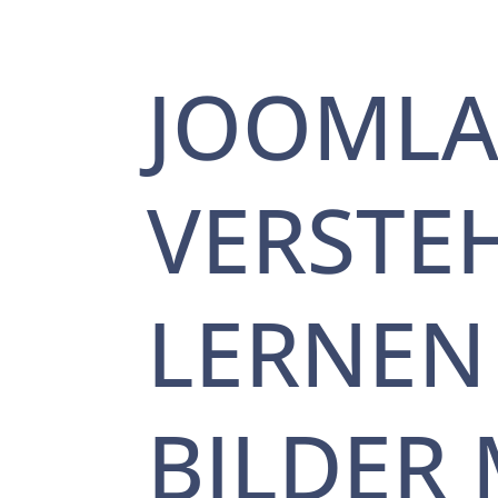
JOOML
VERSTE
LERNEN 
BILDER 