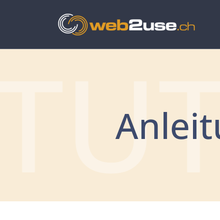
TUT
Anlei