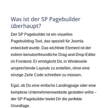
Welches sind die Stärken des SP
Pagebuilders?
Was ist der SP Pagebuilder
Warum macht die Verwendung von
überhaupt?
Helix-Templates Sinn?
Der SP Pagebuilder ist ein visuelles
Was macht den SP Pagebuilder
Pagebuilding-Tool, das speziell für Joomla
besonders?
entwickelt wurde. Das wichtiste Element ist der
extrem benutzerfreundliche Drag-and-Drop-Editor
Was macht den SP Pagebuilder
im Frontend. Er ermöglicht Dir, in Windeseile
besonders?
ansprechende Layouts zu erstellen, ohne eine
Fazit: Darum ist der SP Pagebuilder ein
einzige Zeile Code schreiben zu müssen.
Muss für alle Joomla-Nutzer
Egal, ob Du eine einfache Landingpage oder eine
komplexe Unternehmenswebsite gestalten willst –
der SP Pagebuilder bietet Dir die perfekte
Grundlage.